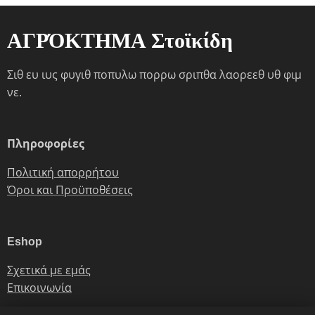
ΑΓΡΌΚΤΗΜΑ Στοϊκίδη
Σιθ ευ ιυς φυγιθ ποπυλω πορρω σριπθα λαορεεθ υθ φιμ
νε.
Πληροφορίες
Πολιτική απορρήτου
Όροι και Προϋποθέσεις
Eshop
Σχετικά με εμάς
Επικοινωνία