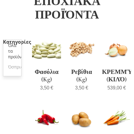
ΕΠΟΧΙΑΚΆ
ΠΡΟΪΌΝΤΑ
Κατηγορίες
Όλα
τα
προϊόντα
Όσπρια
Φασόλια
Ρεβίθια
ΚΡΕΜΜΎΔ
(Kg)
(Kg)
(ΚΙΛΌ)
3,50
€
3,50
€
539,00
€