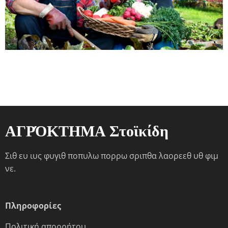
ΑΓΡΌΚΤΗΜΑ Στοϊκίδη
Σιθ ευ ιυς φυγιθ ποπυλω πορρω σριπθα λαορεεθ υθ φιμ
νε.
Πληροφορίες
Πολιτική απορρήτου