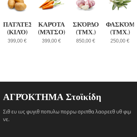
ΠΑΤΆΤΕΣ
ΚΑΡΌΤΑ
ΣΚΌΡΔΟ
ΦΑΣΚΌΜ
(ΚΙΛΌ)
(ΜΆΤΣΟ)
(ΤΜΧ.)
(ΤΜΧ.)
399,00
€
399,00
€
850,00
€
250,00
€
ΑΓΡΌΚΤΗΜΑ Στοϊκίδη
Σιθ ευ ιυς φυγιθ ποπυλω πορρω σριπθα λαορεεθ υθ φιμ
νε.