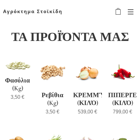
Αγρόκτημα Στοϊκίδη
ΤΑ ΠΡΟΪΌΝΤΑ ΜΑΣ
Φασόλια
(Kg)
Ρεβίθια
ΚΡΕΜΜΎΔΙΑ
ΠΙΠΕΡΙΈ
3,50
€
(Kg)
(ΚΙΛΌ)
(ΚΙΛΌ)
3,50
€
539,00
€
799,00
€