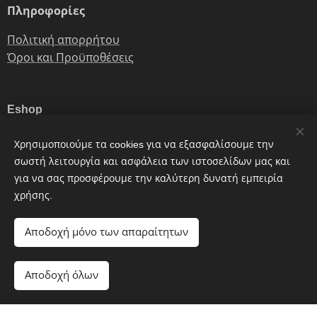
Πληροφορίες
Πολιτική απορρήτου
Όροι και Προϋποθέσεις
Eshop
Σχετικά με εμάς
Χρησιμοποιούμε τα cookies για να εξασφαλίσουμε την
Επικοινωνία
σωστή λειτουργία και ασφάλεια των ιστοσελίδων μας και
για να σας προσφέρουμε την καλύτερη δυνατή εμπειρία
χρήσης.
Email:
sales@stoikidis.gr
Τηλέφωνο:
154-175-4301
Αποδοχή μόνο των απαραίτητων
Αποδοχή όλων
Ξεκινήστε
Δημιουργήστε δωρεάν ιστοσελίδα!
Υλοποιήθηκε από τη
Webnode
Cookies